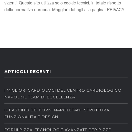
vigenti. Questo sito utilizza solo cookie tecnici, in totale rispetto
della normativa europea. Maggiori dettagli alla pagina: PRIVACY
ARTICOLI RECENTI
I MIGLIORI CARDIOLOGI DEL CENTRO CARDIOLOGICO
NAPOLI: IL TEAM DI ECCELLENZA
IL FASCINO DEI FORNI NAPOLETANI: STRUTTURA,
FUNZIONALITÀ E DESIGN
FORNI PIZZA: TECNOLOGIE AVANZATE PER PIZZE