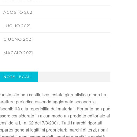
AGOSTO 2021
LUGLIO 2021
GIUGNO 2021
MAGGIO 2021
NOTE LEGALI
uesto sito non costituisce testata giornalistica e non ha
arattere periodico essendo aggiornato secondo la
isponibilità e la reperibilità dei materiali. Pertanto non può
ssere considerato in alcun modo un prodotto editoriale ai
ensi della L. n. 62 del 7/3/2001. Tutti i marchi riportati
ppartengono ai legittimi proprietari; marchi di terzi, nomi
i prodotti, nomi commerciali, nomi corporativi e società