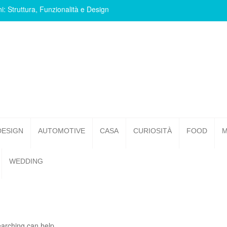
i: Struttura, Funzionalità e Design
DESIGN
AUTOMOTIVE
CASA
CURIOSITÀ
FOOD
M
WEDDING
earching can help.