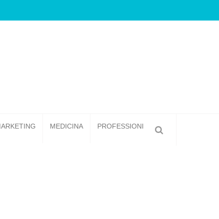
Forni Pizza: Tecnologie Avanzate per Pizze Sempre 
ARKETING
MEDICINA
PROFESSIONI