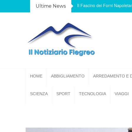
Skip
Il Fascino dei Forni Napoletan
Ultime News
to
content
Notizie dal mondo alla portata di un
click
HOME
ABBIGLIAMENTO
ARREDAMENTO E 
SCIENZA
SPORT
TECNOLOGIA
VIAGGI