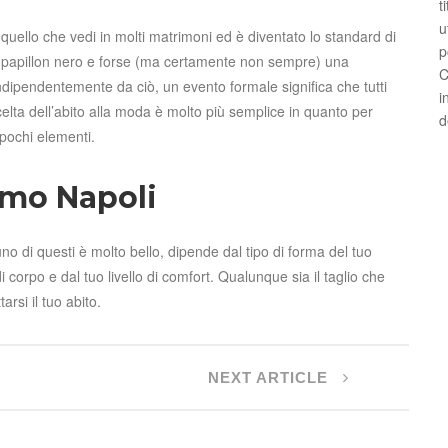
t
u
 quello che vedi in molti matrimoni ed è diventato lo standard di
p
n papillon nero e forse (ma certamente non sempre) una
C
 Indipendentemente da ciò, un evento formale significa che tutti
i
scelta dell’abito alla moda è molto più semplice in quanto per
d
 pochi elementi.
uomo Napoli
nuno di questi è molto bello, dipende dal tipo di forma del tuo
 corpo e dal tuo livello di comfort. Qualunque sia il taglio che
rsi il tuo abito.
NEXT ARTICLE