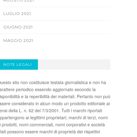
AGOSTO 2021
LUGLIO 2021
GIUGNO 2021
MAGGIO 2021
NOTE LEGALI
uesto sito non costituisce testata giornalistica e non ha
arattere periodico essendo aggiornato secondo la
isponibilità e la reperibilità dei materiali. Pertanto non può
ssere considerato in alcun modo un prodotto editoriale ai
ensi della L. n. 62 del 7/3/2001. Tutti i marchi riportati
ppartengono ai legittimi proprietari; marchi di terzi, nomi
i prodotti, nomi commerciali, nomi corporativi e società
itati possono essere marchi di proprietà dei rispettivi