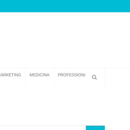
Forni Pizza: Tecnologie Avanzate per Pizze Sempre 
ARKETING
MEDICINA
PROFESSIONI