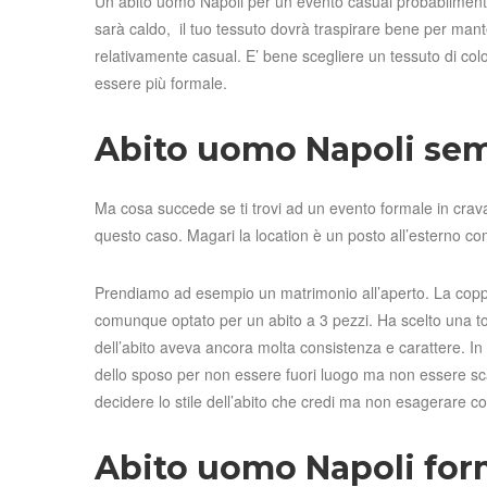
Un abito uomo Napoli per un evento casual probabilmente si
sarà caldo, il tuo tessuto dovrà traspirare bene per ma
relativamente casual. E’ bene scegliere un tessuto di col
essere più formale.
Abito uomo Napoli sem
Ma cosa succede se ti trovi ad un evento formale in crav
questo caso. Magari la location è un posto all’esterno co
Prendiamo ad esempio un matrimonio all’aperto. La coppi
comunque optato per un abito a 3 pezzi. Ha scelto una ton
dell’abito aveva ancora molta consistenza e carattere. In 
dello sposo per non essere fuori luogo ma non essere scamb
decidere lo stile dell’abito che credi ma non esagerare co
Abito uomo Napoli for