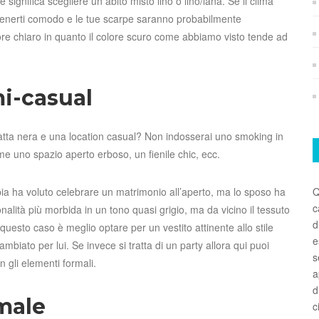
gnifica scegliere un abito misto lino o lino/lana. Se il clima
ntenerti comodo e le tue scarpe saranno probabilmente
ore chiaro in quanto il colore scuro come abbiamo visto tende ad
i-casual
atta nera e una location casual? Non indosserai uno smoking in
me uno spazio aperto erboso, un fienile chic, ecc.
Q
a ha voluto celebrare un matrimonio all’aperto, ma lo sposo ha
c
alità più morbida in un tono quasi grigio, ma da vicino il tessuto
d
questo caso è meglio optare per un vestito attinente allo stile
e
iato per lui. Se invece si tratta di un party allora qui puoi
s
n gli elementi formali.
a
d
male
c